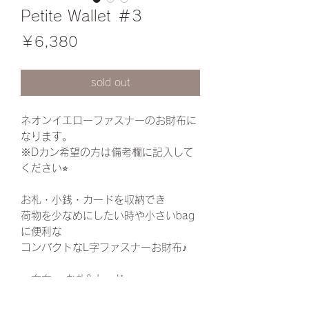
Petite Wallet ＃3
価
￥6,380
格
sold out
ネオンイエローファスナーのお財布に
なります。
※Dカン希望の方は備考欄に記入して
ください⭐︎
お札・小銭・カードを収納でき
荷物を少なめにしたい時や小さいbag
に便利な
コンパクトなL字ファスナーお財布♪
🔹右左 →お札&カード
🔹真ん中→小銭入れ